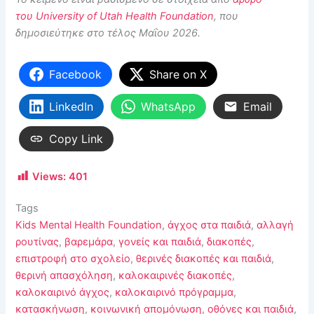
του University of Utah Health Foundation
, που
δημοσιεύτηκε στο τέλος Μαΐου 2026.
Facebook
Share on X
LinkedIn
WhatsApp
Email
Copy Link
Views:
401
Tags
Kids Mental Health Foundation
,
άγχος στα παιδιά
,
αλλαγή
ρουτίνας
,
βαρεμάρα
,
γονείς και παιδιά
,
διακοπές
,
επιστροφή στο σχολείο
,
θερινές διακοπές και παιδιά
,
θερινή απασχόληση
,
καλοκαιρινές διακοπές
,
καλοκαιρινό άγχος
,
καλοκαιρινό πρόγραμμα
,
κατασκήνωση
,
κοινωνική απομόνωση
,
οθόνες και παιδιά
,