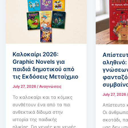
Καλοκαίρι 2026:
Απίστευτ
Graphic Novels για
αληθινό:
παιδιά δημοτικού από
γνώσεων
τις Εκδόσεις Μεταίχμιο
φανταζό
συμβαίν
July 27, 2026
/
Αναγνώσεις
July 27, 2026
Το καλοκαίρι και τα κόμικς
συνθέτουν ένα από τα πιο
Απίστευτο 
ανθεκτικά δίδυμα στην
Οι άνθρωπο
ιστορία της παιδικής
σκοτάδι, π
ηλικίας. Για γενιές και γενιές,
μας δεν μπ