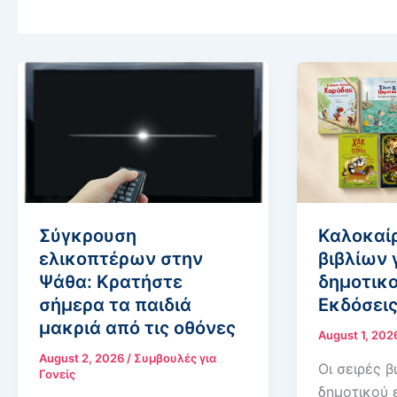
Σύγκρουση
Καλοκαίρ
ελικοπτέρων στην
βιβλίων 
Ψάθα: Κρατήστε
δημοτικο
σήμερα τα παιδιά
Εκδόσεις
μακριά από τις οθόνες
August 1, 20
August 2, 2026
/
Συμβουλές για
Οι σειρές β
Γονείς
δημοτικού 