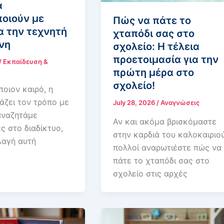
α
οιούν με
Πώς να πάτε το
α την τεχνητή
χταπόδι σας στο
νη
σχολείο: Η τέλεια
προετοιμασία για την
/
Εκπαίδευση &
πρώτη μέρα στο
σχολείο!
ποιον καιρό, η
άζει τον τρόπο με
July 28, 2026
/
Αναγνώσεις
αναζητάμε
Αν και ακόμα βρισκόμαστε
ς στο διαδίκτυο,
στην καρδιά του καλοκαιριού
λαγή αυτή
πολλοί αναρωτιέστε πώς να
πάτε το χταπόδι σας στο
σχολείο στις αρχές