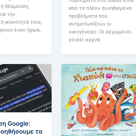
ή δέσμευση,
από τα πλέον συνηθισμένα
αι την
προβλήματα που
ή ικανότητά τους.
αντιμετωπίζουν οι
ήσουν έναν ήρωα,
οικογένειες. Οι αγχωμένοι
γονείς συχνά
η Google:
βοηθήσουμε τα