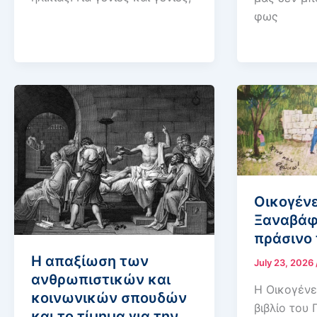
φως
Οικογένε
Ξαναβάφ
πράσινο 
Η απαξίωση των
July 23, 2026
ανθρωπιστικών και
Η Οικογένε
κοινωνικών σπουδών
βιβλίο του
και το τίμημα για την