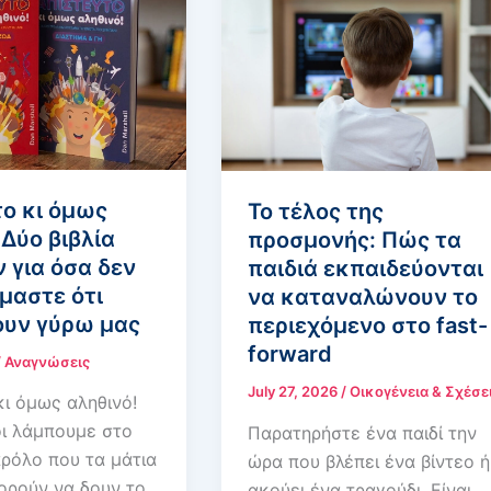
ο κι όμως
Το τέλος της
 Δύο βιβλία
προσμονής: Πώς τα
 για όσα δεν
παιδιά εκπαιδεύονται
μαστε ότι
να καταναλώνουν το
ουν γύρω μας
περιεχόμενο στο fast-
forward
/
Αναγνώσεις
July 27, 2026
/
Οικογένεια & Σχέσε
κι όμως αληθινό!
ι λάμπουμε στο
Παρατηρήστε ένα παιδί την
αρόλο που τα μάτια
ώρα που βλέπει ένα βίντεο ή
ορούν να δουν το
ακούει ένα τραγούδι. Είναι