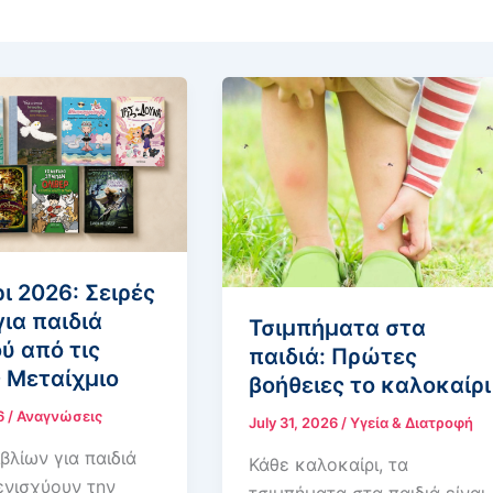
ι 2026: Σειρές
για παιδιά
Τσιμπήματα στα
ύ από τις
παιδιά: Πρώτες
 Μεταίχμιο
βοήθειες το καλοκαίρι
26
/
Αναγνώσεις
July 31, 2026
/
Υγεία & Διατροφή
ιβλίων για παιδιά
Κάθε καλοκαίρι, τα
ενισχύουν την
τσιμπήματα στα παιδιά είναι