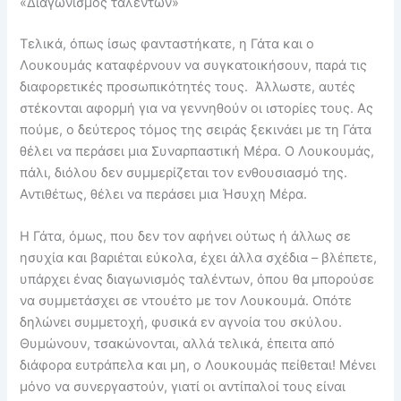
«Διαγωνισμός ταλέντων»
Τελικά, όπως ίσως φανταστήκατε, η Γάτα και ο
Λουκουμάς καταφέρνουν να συγκατοικήσουν, παρά τις
διαφορετικές προσωπικότητές τους. Άλλωστε, αυτές
στέκονται αφορμή για να γεννηθούν οι ιστορίες τους. Ας
πούμε, ο δεύτερος τόμος της σειράς ξεκινάει με τη Γάτα
θέλει να περάσει μια Συναρπαστική Μέρα. Ο Λουκουμάς,
πάλι, διόλου δεν συμμερίζεται τον ενθουσιασμό της.
Αντιθέτως, θέλει να περάσει μια Ήσυχη Μέρα.
Η Γάτα, όμως, που δεν τον αφήνει ούτως ή άλλως σε
ησυχία και βαριέται εύκολα, έχει άλλα σχέδια – βλέπετε,
υπάρχει ένας διαγωνισμός ταλέντων, όπου θα μπορούσε
να συμμετάσχει σε ντουέτο με τον Λουκουμά. Οπότε
δηλώνει συμμετοχή, φυσικά εν αγνοία του σκύλου.
Θυμώνουν, τσακώνονται, αλλά τελικά, έπειτα από
διάφορα ευτράπελα και μη, ο Λουκουμάς πείθεται! Μένει
μόνο να συνεργαστούν, γιατί οι αντίπαλοί τους είναι