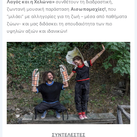
Λαγός και η Χελώνα»
συνθέτουν τη διαδραστική,
ζωντανή μουσική παράσταση
Αισωπομαχίες!,
που
“μιλάει” με αλληγορίες για τη ζωή – μέσα από παθήματα
ζώων- και μας διδάσκει τη σπουδαιότητα των πιο
υψηλών αξιών και ιδανικών!
ΣΥΝΤΕΛΕΣΤΕΣ