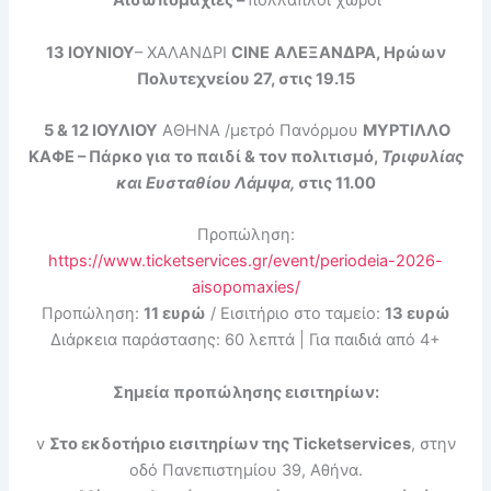
Αισωπομαχίες –
πολλαπλοί χώροι
13 ΙΟΥΝΙΟΥ
– ΧΑΛΑΝΔΡΙ
CINE
ΑΛΕΞΑΝΔΡΑ,
Ηρώων
Πολυτεχνείου 27,
στις 19.15
5 & 12 ΙΟΥΛΙΟΥ
ΑΘΗΝΑ /μετρό Πανόρμου
ΜΥΡΤΙΛΛΟ
ΚΑΦΕ – Πάρκο για το παιδί & τον πολιτισμό,
Τριφυλίας
και Ευσταθίου Λάμψα,
στις
11.00
Προπώληση:
https://www.ticketservices.gr/event/periodeia-2026-
aisopomaxies/
Προπώληση:
1
1
ευρώ
/ Εισιτήριο στο ταμείο:
1
3
ευρώ
Διάρκεια παράστασης: 60 λεπτά | Για παιδιά από 4+
Σημεία προπώλησης εισιτηρίων:
v
Στο εκδοτήριο εισιτηρίων της Ticketservices
, στην
οδό Πανεπιστημίου 39, Αθήνα.