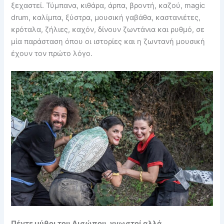
ξεχαστεί. Τύμπανα, κιθάρα, άρπα, βροντή, καζού, magic
drum, καλίμπα, ξύστρα, μουσική γαβάθα, καστανιέτες,
κρόταλα, ζήλιες, καχόν, δίνουν ζωντάνια και ρυθμό, σε
μία παράσταση όπου οι ιστορίες και η ζωντανή μουσική
έχουν τον πρώτο λόγο.
Πέντε μύθοι του Αισώπου, γνωστοί αλλά…