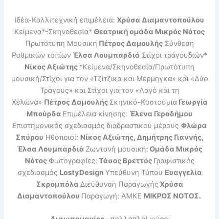
Ιδέα-Καλλιτεχνική επιμέλεια:
Χρύσα Διαμαντοπούλου
Κείμενα*-Σκηνοθεσία*
Θεατρική ομάδα Μικρός Νότος
Πρωτότυπη Μουσική
Πέτρος Δαμουλής
Σύνθεση
Ρυθμικών τοπίων
Έλσα Λουμπαρδιά
Στίχοι τραγουδιών*
Νίκος Αξιώτης
*Κείμενα/Σκηνοθεσία/Πρωτότυπη
μουσική/Στίχοι για τον «Τζίτζικα και Μέρμηγκα» και «Δύο
Τράγους» και Στίχοι για τον «Λαγό και τη
Χελώνα»
Πέτρος Δαμουλής
Σκηνικό-Κοστούμια
Γεωργία
Μπούρδα
Επιμέλεια κίνησης:
Έλενα Γεροδήμου
Eπιστημονικός σχεδιασμός διαδραστικού μέρους
Φλώρα
Σπύρου
Ηθοποιοί:
Νίκος Αξιώτης, Δημήτρης Γιαννής,
Έλσα Λουμπαρδιά
Ζωντανή μουσική:
Ομάδα Μικρός
Νότος
Φωτογραφίες:
Τάσος Βρεττός
Γραφιστικός
σχεδιασμός
LostyDesign
Υπεύθυνη Τύπου
Ευαγγελία
Σκρομπόλα
Διεύθυνση Παραγωγής
Χρύσα
Διαμαντοπούλου
Παραγωγή: ΑΜΚΕ
ΜΙΚΡΟΣ ΝΟΤΟΣ.