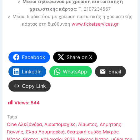
v
Μέσω τηλεφώνου με χρέωση πιστωτικής ή
χρεωστικής κάρτας
: T. 2107234567
v Μέσω διαδικτύου με χρέωση πιστωτικής ή χρεωστικής
κάρτας στη διεύθυνση
www.ticketservices.gr
Facebook
Share on X
LinkedIn
WhatsApp
Email
Copy Link
Views:
544
Tags
Cine Αλεξάνδρα
,
Αισωπομαχίες
,
Αίσωπος
,
Δημήτρης
Γιαννής
,
Έλσα Λουμπαρδιά
,
θεατρική ομάδα Μικρός
Νότος
,
θέατρο
,
καλοκαίρι 2026
,
Μικρός Νότος
,
μύθοι του