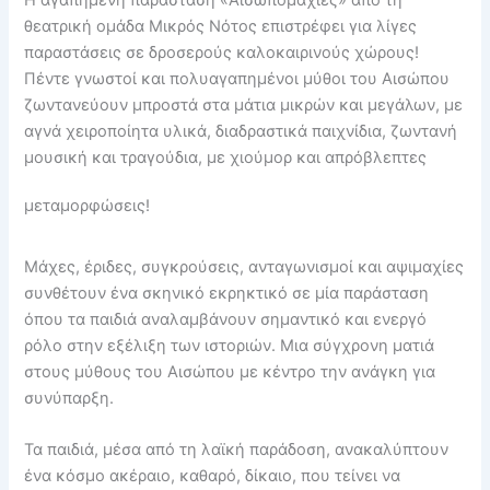
Η αγαπημένη παράσταση «Αισωπομαχίες» από τη
θεατρική ομάδα Μικρός Νότος επιστρέφει για λίγες
παραστάσεις σε δροσερούς καλοκαιρινούς χώρους!
Πέντε γνωστοί και πολυαγαπημένοι μύθοι του Αισώπου
ζωντανεύουν μπροστά στα μάτια μικρών και μεγάλων, με
αγνά χειροποίητα υλικά, διαδραστικά παιχνίδια, ζωντανή
μουσική και τραγούδια, με χιούμορ και απρόβλεπτες
μεταμορφώσεις!
Μάχες, έριδες, συγκρούσεις, ανταγωνισμοί και αψιμαχίες
συνθέτουν ένα σκηνικό εκρηκτικό σε μία παράσταση
όπου τα παιδιά αναλαμβάνουν σημαντικό και ενεργό
ρόλο στην εξέλιξη των ιστοριών. Μια σύγχρονη ματιά
στους μύθους του Αισώπου με κέντρο την ανάγκη για
συνύπαρξη.
Τα παιδιά, μέσα από τη λαϊκή παράδοση, ανακαλύπτουν
ένα κόσμο ακέραιο, καθαρό, δίκαιο, που τείνει να