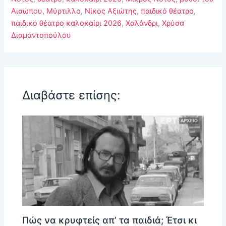
Αισώπου
,
Μύρτιλλο
,
Νίκος Αξιώτης
,
παιδικό θέατρο
,
παιδικό θέατρο καλοκαίρι 2026
,
Χαλάνδρι
,
Χρύσα
Διαμαντοπούλου
Διαβάστε επίσης:
Πώς να κρυφτείς απ’ τα παιδιά; Έτσι κι