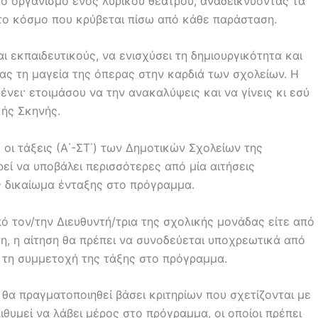
ό οργανισμό ενός λυρικού θεάτρου, αναδεικνύοντας τα
το κόσμο που κρύβεται πίσω από κάθε παράσταση.
 εκπαιδευτικούς, να ενισχύσει τη δημιουργικότητα και
ς τη μαγεία της όπερας στην καρδιά των σχολείων. Η
νει· ετοιμάσου να την ανακαλύψεις και να γίνεις κι εσύ
κής Σκηνής.
ι τάξεις (Α΄-ΣΤ΄) των Δημοτικών Σχολείων της
εί να υποβάλει περισσότερες από μία αιτήσεις
ς δικαίωμα ένταξης στο πρόγραμμα.
ό τον/την Διευθυντή/τρια της σχολικής μονάδας είτε από
ση, η αίτηση θα πρέπει να συνοδεύεται υποχρεωτικά από
α τη συμμετοχή της τάξης στο πρόγραμμα.
α πραγματοποιηθεί βάσει κριτηρίων που σχετίζονται με
ιθυμεί να λάβει μέρος στο πρόγραμμα, οι οποίοι πρέπει