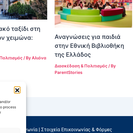
ακό ταξίδι στη
Αναγνώσεις για παιδιά
ον χειμώνα:
στην Εθνική Βιβλιοθήκη
της Ελλάδος
Πολιτισμός
/ By
Αλιόνα
Διασκέδαση & Πολιτισμός
/ By
ParentStories
 and/or
to process
r
Επικοινωνία | Στοιχεία Επικοινωνίας & Φόρμες