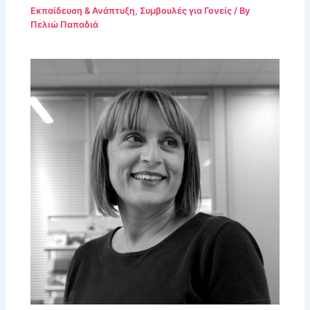
Εκπαίδευση & Ανάπτυξη
,
Συμβουλές για Γονείς
/ By
Πελιώ Παπαδιά