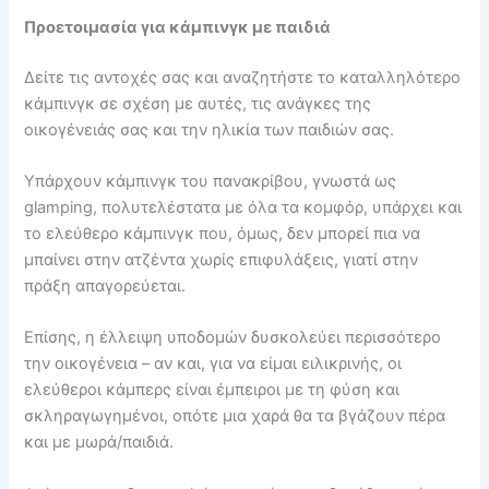
Προετοιμασία για κάμπινγκ με παιδιά
Δείτε τις αντοχές σας και αναζητήστε το καταλληλότερο
κάμπινγκ σε σχέση με αυτές, τις ανάγκες της
οικογένειάς σας και την ηλικία των παιδιών σας.
Υπάρχουν κάμπινγκ του πανακρίβου, γνωστά ως
glamping, πολυτελέστατα με όλα τα κομφόρ, υπάρχει και
το ελεύθερο κάμπινγκ που, όμως, δεν μπορεί πια να
μπαίνει στην ατζέντα χωρίς επιφυλάξεις, γιατί στην
πράξη απαγορεύεται.
Επίσης, η έλλειψη υποδομών δυσκολεύει περισσότερο
την οικογένεια – αν και, για να είμαι ειλικρινής, οι
ελεύθεροι κάμπερς είναι έμπειροι με τη φύση και
σκληραγωγημένοι, οπότε μια χαρά θα τα βγάζουν πέρα
και με μωρά/παιδιά.