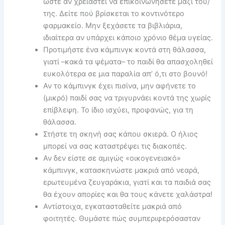
ώστε αν χρειαστεί να επικοινωνήσετε μαζί του/
της. Δείτε πού βρίσκεται το κοντινότερο
φαρμακείο. Μην ξεχάσετε τα βιβλιάρια,
ιδιαίτερα αν υπάρχει κάποιο χρόνιο θέμα υγείας.
Προτιμήστε ένα κάμπινγκ κοντά στη θάλασσα,
γιατί –κακά τα ψέματα– το παιδί θα απασχοληθεί
ευκολότερα σε μια παραλία απ’ ό,τι στο βουνό!
Αν το κάμπινγκ έχει πισίνα, μην αφήνετε το
(μικρό) παιδί σας να τριγυρνάει κοντά της χωρίς
επίβλεψη. Το ίδιο ισχύει, προφανώς, για τη
θάλασσα.
Στήστε τη σκηνή σας κάπου σκιερά. Ο ήλιος
μπορεί να σας καταστρέψει τις διακοπές.
Αν δεν είστε σε αμιγώς «οικογενειακό»
κάμπινγκ, κατασκηνώστε μακριά από νεαρά,
ερωτευμένα ζευγαράκια, γιατί και τα παιδιά σας
θα έχουν απορίες και θα τους κάνετε χαλάστρα!
Αντίστοιχα, εγκατασταθείτε μακριά από
φοιτητές. Θυμάστε πώς συμπεριφερόσασταν