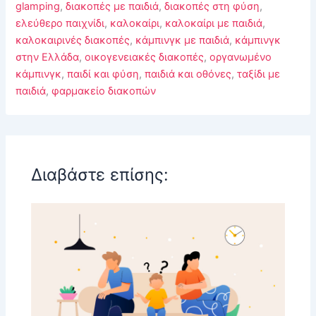
glamping
,
διακοπές με παιδιά
,
διακοπές στη φύση
,
ελεύθερο παιχνίδι
,
καλοκαίρι
,
καλοκαίρι με παιδιά
,
καλοκαιρινές διακοπές
,
κάμπινγκ με παιδιά
,
κάμπινγκ
στην Ελλάδα
,
οικογενειακές διακοπές
,
οργανωμένο
κάμπινγκ
,
παιδί και φύση
,
παιδιά και οθόνες
,
ταξίδι με
παιδιά
,
φαρμακείο διακοπών
Διαβάστε επίσης: