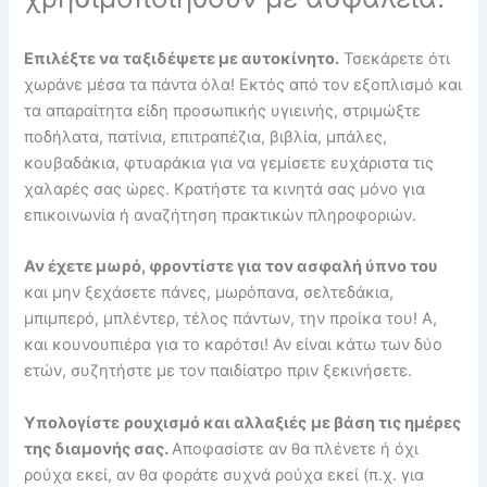
Επιλέξτε να ταξιδέψετε με αυτοκίνητο.
Τσεκάρετε ότι
χωράνε μέσα τα πάντα όλα! Εκτός από τον εξοπλισμό και
τα απαραίτητα είδη προσωπικής υγιεινής, στριμώξτε
ποδήλατα, πατίνια, επιτραπέζια, βιβλία, μπάλες,
κουβαδάκια, φτυαράκια για να γεμίσετε ευχάριστα τις
χαλαρές σας ώρες. Κρατήστε τα κινητά σας μόνο για
επικοινωνία ή αναζήτηση πρακτικών πληροφοριών.
Αν έχετε μωρό, φροντίστε για τον ασφαλή ύπνο του
και μην ξεχάσετε πάνες, μωρόπανα, σελτεδάκια,
μπιμπερό, μπλέντερ, τέλος πάντων, την προίκα του! Α,
και κουνουπιέρα για το καρότσι! Αν είναι κάτω των δύο
ετών, συζητήστε με τον παιδίατρο πριν ξεκινήσετε.
Υπολογίστε
ρουχισμό και αλλαξιές
με βάση τις ημέρες
της διαμονής σας.
Αποφασίστε αν θα πλένετε ή όχι
ρούχα εκεί, αν θα φοράτε συχνά ρούχα εκεί (π.χ. για