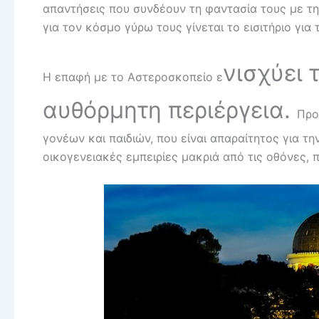
απαντήσεις που συνδέουν τη φαντασία τους με την
για τον κόσμο γύρω τους γίνεται το εισιτήριο για 
νισχύει 
Η επαφή με το Αστεροσκοπείο ε
αυθόρμητη περιέργεια.
Προ
γονέων και παιδιών, που είναι απαραίτητος για τ
οικογενειακές εμπειρίες μακριά από τις οθόνες,