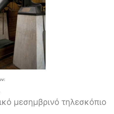
υν:
ς
ρικό μεσημβρινό τηλεσκόπιο