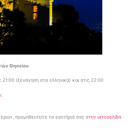
πτών Θησείου
 21:00 (ξενάγηση στα ελληνικά) και στις 22:00
ν
.
έρια», προμηθευτείτε τα εισιτήριά σας σ
την ιστοσελίδα