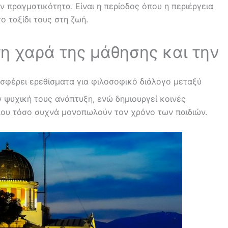
 πραγματικότητα. Είναι η περίοδος όπου η περιέργεια
το ταξίδι τους στη ζωή.
τη χαρά της μάθησης και την
σφέρει ερεθίσματα για φιλοσοφικό διάλογο μεταξύ
ην ψυχική τους ανάπτυξη, ενώ δημιουργεί κοινές
 που τόσο συχνά μονοπωλούν τον χρόνο των παιδιών.