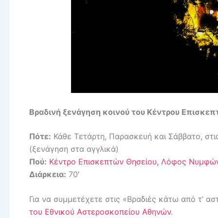
Βραδινή ξενάγηση κοινού του Κέντρου Επισκε
Πότε:
Κάθε Τετάρτη, Παρασκευή και Σάββατο, στις
(ξενάγηση στα αγγλικά)
Πού:
Κέντρο Επισκεπτών Θησείου, Λόφος Νυμφώ
Διάρκεια:
70′
Για να συμμετέχετε στις «Βραδιές κάτω από τ’ αστ
του Εθνικού Αστεροσκοπείου Αθηνών
.