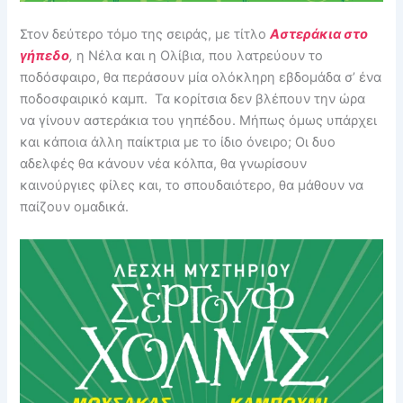
Στον δεύτερο τόμο της σειράς, με τίτλο
Αστεράκια στο
γήπεδο
,
η Νέλα και η Ολίβια, που λατρεύουν το
ποδόσφαιρο, θα περάσουν μία ολόκληρη εβδομάδα σ’ ένα
ποδοσφαιρικό καμπ. Τα κορίτσια δεν βλέπουν την ώρα
να γίνουν αστεράκια του γηπέδου. Μήπως όμως υπάρχει
και κάποια άλλη παίκτρια με το ίδιο όνειρο; Οι δυο
αδελφές θα κάνουν νέα κόλπα, θα γνωρίσουν
καινούργιες φίλες και, το σπουδαιότερο, θα μάθουν να
παίζουν ομαδικά.