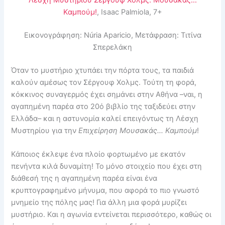
Λέσχη Μυστηρίου Σεργουφ Χολμς. Μουσακάς…
Καμπούμ!
, Isaac Palmiola, 7+
Εικονογράφηση: Núria Aparicio, Μετάφραση: Τιτίνα
Σπερελάκη
Όταν το μυστήριο χτυπάει την πόρτα τους, τα παιδιά
καλούν αμέσως τον Σέργουφ Χολμς. Τούτη τη φορά,
κόκκινος συναγερμός έχει σημάνει στην Αθήνα –ναι, η
αγαπημένη παρέα στο 20ό βιβλίο της ταξιδεύει στην
Ελλάδα– και η αστυνομία καλεί επειγόντως τη Λέσχη
Μυστηρίου για την
Επιχείρηση Μουσακάς… Καμπούμ
!
Κάποιος έκλεψε ένα πλοίο φορτωμένο με εκατόν
πενήντα κιλά δυναμίτη! Το μόνο στοιχείο που έχει στη
διάθεσή της η αγαπημένη παρέα είναι ένα
κρυπτογραφημένο μήνυμα, που αφορά το πιο γνωστό
μνημείο της πόλης μας! Για άλλη μια φορά μυρίζει
μυστήριο. Και η αγωνία εντείνεται περισσότερο, καθώς οι