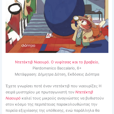
Ντετέκτιβ Νιαουρό. Ο νυφίτσας και το βραβείο
,
Pierdomenico Baccalario, 6+
Μετάφραση: Δήμητρα Δότση, Εκδόσεις Διόπτρα
Έχετε γνωρίσει ποτέ έναν ντετέκτιβ που νιαουρίζει; Η
σειρά μυστηρίου με πρωταγωνιστή τον
Ντετέκτιβ
Νιαουρό
καλεί τους μικρούς αναγνώστες να βυθιστούν
στον κόσμο της περιπέτειας παρακολουθώντας την
πορεία εξιχνίασης της υπόθεσης, ενώ παράλληλα θα