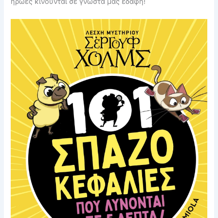
ήρωες κινούνται σε γνωστά μας εδάφη!