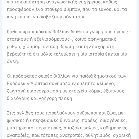
για την απόκτηση αναγνωστικής ευχέρειας, καθώς
προσφέρουν ένα σταθερό σύμπαν, που τα ευνοεί και τα
κινητοποιεί να διαβάζουν μόνα τους.
Κάθε σειρά παιδικών βιβλίων διαθέτει γνώριμους ήρωες –
στατικούς ή εξελισσόμενους–, κοινό αφηγηματικό
ρυθμό, χιούμορ, ένταση, δράση και την ευχάριστη
βεβαιότητα ότι μόλις τελειώσει η μία ιστορία έπεται μία
άλλη.
Οι πρόσφατες σειρές βιβλίων για παιδιά δημοτικού των
Εκδόσεων Διόπτρα συνδυάζουν εύληπτο κείμενο,
ζωντανή εικονογράφηση με στοιχεία κόμικ, έξυπνους
διαλόγους και γρήγορη πλοκή.
Στις σελίδες τους παρελαύνουν άνθρωποι και ζώα, με
φυσικές ή υπερφυσικές δυνάμεις, παρέες, οικογένειες,
μυστήρια και περιπέτειες, σπαζοκεφαλιές, καθημερινές
αναποδιές, πρωτότυπες ανατροπές, αθλητισμός, σχολική