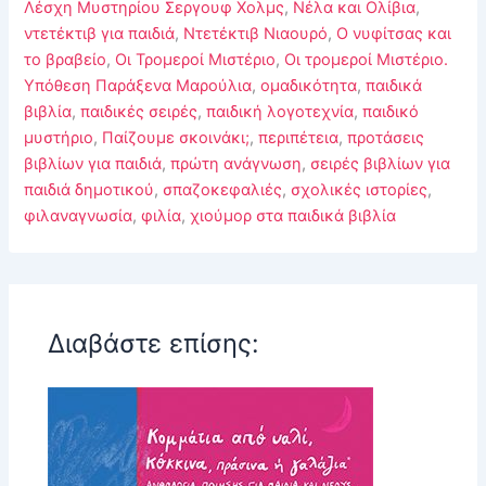
Λέσχη Μυστηρίου Σεργουφ Χολμς
,
Νέλα και Ολίβια
,
ντετέκτιβ για παιδιά
,
Ντετέκτιβ Νιαουρό
,
Ο νυφίτσας και
το βραβείο
,
Οι Τρομεροί Μιστέριο
,
Οι τρομεροί Μιστέριο.
Υπόθεση Παράξενα Μαρούλια
,
ομαδικότητα
,
παιδικά
βιβλία
,
παιδικές σειρές
,
παιδική λογοτεχνία
,
παιδικό
μυστήριο
,
Παίζουμε σκοινάκι;
,
περιπέτεια
,
προτάσεις
βιβλίων για παιδιά
,
πρώτη ανάγνωση
,
σειρές βιβλίων για
παιδιά δημοτικού
,
σπαζοκεφαλιές
,
σχολικές ιστορίες
,
φιλαναγνωσία
,
φιλία
,
χιούμορ στα παιδικά βιβλία
Διαβάστε επίσης: