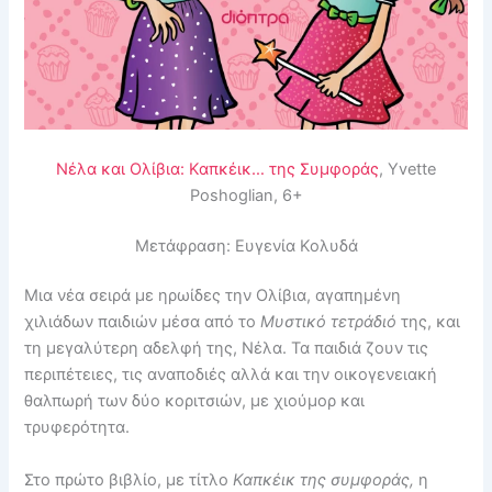
Νέλα και Ολίβια: Καπκέικ… της Συμφοράς
, Yvette
Poshoglian, 6+
Μετάφραση: Ευγενία Κολυδά
Μια νέα σειρά με ηρωίδες την Ολίβια, αγαπημένη
χιλιάδων παιδιών μέσα από το
Μυστικό τετράδιό
της, και
τη μεγαλύτερη αδελφή της, Νέλα. Τα παιδιά ζουν τις
περιπέτειες, τις αναποδιές αλλά και την οικογενειακή
θαλπωρή των δύο κοριτσιών, με χιούμορ και
τρυφερότητα.
Στο πρώτο βιβλίο, με τίτλο
Καπκέικ της συμφοράς,
η