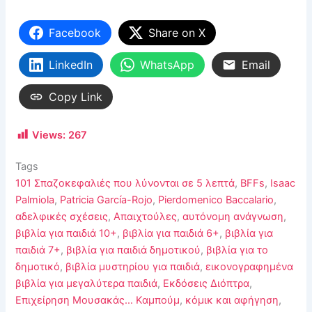
Facebook
Share on X
LinkedIn
WhatsApp
Email
Copy Link
Views:
267
Tags
101 Σπαζοκεφαλιές που λύνονται σε 5 λεπτά
,
BFFs
,
Isaac
Palmiola
,
Patricia García-Rojo
,
Pierdomenico Baccalario
,
αδελφικές σχέσεις
,
Απαιχτούλες
,
αυτόνομη ανάγνωση
,
βιβλία για παιδιά 10+
,
βιβλία για παιδιά 6+
,
βιβλία για
παιδιά 7+
,
βιβλία για παιδιά δημοτικού
,
βιβλία για το
δημοτικό
,
βιβλία μυστηρίου για παιδιά
,
εικονογραφημένα
βιβλία για μεγαλύτερα παιδιά
,
Εκδόσεις Διόπτρα
,
Επιχείρηση Μουσακάς… Καμπούμ
,
κόμικ και αφήγηση
,