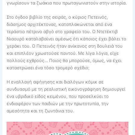
γνωρίσουν τα ζωάκια που πρωταγωνιστούν στην ιστορία.
Στο όγδοο βιβλίο της σειράς, ο κύριος Πετεινός,
διάσημος αρχιτέκτονας, καταπλακώνεται από ένα
τεράστιο πέτρινο αβγό στο γραφείο του. Ο Ντετέκτιβ
Νιαουρό καταλαβαίνει αμέσως ότι κάποιος έχει βάλει το
χεράκι του. Ο Πετεινός ήταν ανίκανος στη δουλειά του
και επιπλέον χρωστούσε παντού. Με λίγα λόγια, είχε
πολλούς εχθρούς… Ποιος θα μπορούσε, όμως, να έχει
καταστρώσει ένα τόσο τρομερό σχέδιο;
Η εναλλαγή αφήγησης και διαλόγων κόμικ σε
συνδυασμό με τη ρεαλιστική εικονογράφηση δημιουργεί
ένα υβριδικό είδος κειμένου, που προσελκύει το
ενδιαφέρον των παιδιών με την πρωτοτυπία, την
αμεσότητα και τη ζωντάνια του.