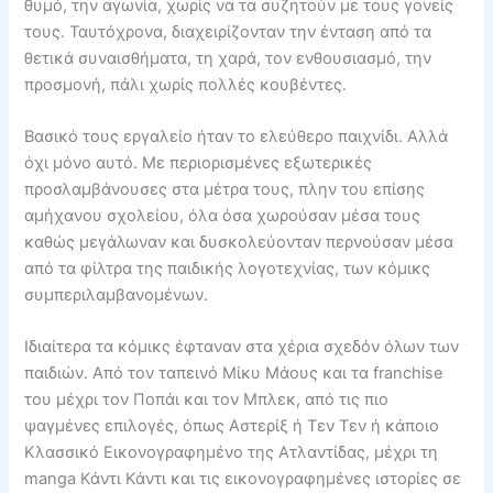
θυμό, την αγωνία, χωρίς να τα συζητούν με τους γονείς
τους. Ταυτόχρονα, διαχειρίζονταν την ένταση από τα
θετικά συναισθήματα, τη χαρά, τον ενθουσιασμό, την
προσμονή, πάλι χωρίς πολλές κουβέντες.
Βασικό τους εργαλείο ήταν το ελεύθερο παιχνίδι. Αλλά
όχι μόνο αυτό. Με περιορισμένες εξωτερικές
προσλαμβάνουσες στα μέτρα τους, πλην του επίσης
αμήχανου σχολείου, όλα όσα χωρούσαν μέσα τους
καθώς μεγάλωναν και δυσκολεύονταν περνούσαν μέσα
από τα φίλτρα της παιδικής λογοτεχνίας, των κόμικς
συμπεριλαμβανομένων.
Ιδιαίτερα τα κόμικς έφταναν στα χέρια σχεδόν όλων των
παιδιών. Από τον ταπεινό Μίκυ Μάους και τα franchise
του μέχρι τον Ποπάι και τον Μπλεκ, από τις πιο
ψαγμένες επιλογές, όπως Αστερίξ ή Τεν Τεν ή κάποιο
Κλασσικό Εικονογραφημένο της Ατλαντίδας, μέχρι τη
manga Κάντι Κάντι και τις εικονογραφημένες ιστορίες σε