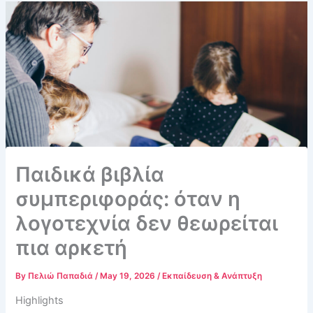
Παιδικά βιβλία
συμπεριφοράς: όταν η
λογοτεχνία δεν θεωρείται
πια αρκετή
By
Πελιώ Παπαδιά
/
May 19, 2026
/
Εκπαίδευση & Ανάπτυξη
Highlights