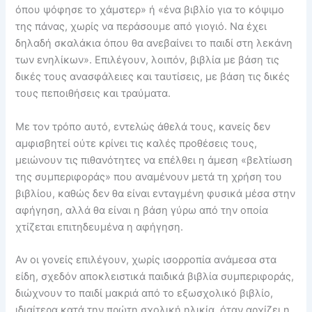
όπου ψόφησε το χάμστερ» ή «ένα βιβλίο για το κόψιμο
της πάνας, χωρίς να περάσουμε από γιογιό. Να έχει
δηλαδή σκαλάκια όπου θα ανεβαίνει το παιδί στη λεκάνη
των ενηλίκων». Επιλέγουν, λοιπόν, βιβλία με βάση τις
δικές τους ανασφάλειες και ταυτίσεις, με βάση τις δικές
τους πεποιθήσεις και τραύματα.
Με τον τρόπο αυτό, εντελώς άθελά τους, κανείς δεν
αμφισβητεί ούτε κρίνει τις καλές προθέσεις τους,
μειώνουν τις πιθανότητες να επέλθει η άμεση «βελτίωση
της συμπεριφοράς» που αναμένουν μετά τη χρήση του
βιβλίου, καθώς δεν θα είναι ενταγμένη φυσικά μέσα στην
αφήγηση, αλλά θα είναι η βάση γύρω από την οποία
χτίζεται επιτηδευμένα η αφήγηση.
Αν οι γονείς επιλέγουν, χωρίς ισορροπία ανάμεσα στα
είδη, σχεδόν αποκλειστικά παιδικά βιβλία συμπεριφοράς,
διώχνουν το παιδί μακριά από το εξωσχολικό βιβλίο,
ιδιαίτερα κατά την πρώτη σχολική ηλικία, όταν αρχίζει η