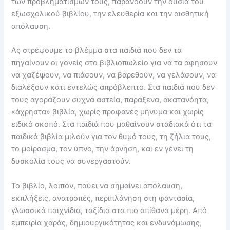
των προβληματισμών τους, παρανοούν την ουσία του
εξωσχολικού βιβλίου, την ελευθερία και την αισθητική
απόλαυση.
Ας στρέψουμε το βλέμμα στα παιδιά που δεν τα
πηγαίνουν οι γονείς στο βιβλιοπωλείο για να τα αφήσουν
να χαζέψουν, να πιάσουν, να βαρεθούν, να γελάσουν, να
διαλέξουν κάτι εντελώς απρόβλεπτο. Στα παιδιά που δεν
τους αγοράζουν συχνά αστεία, παράξενα, ακατανόητα,
«άχρηστα» βιβλία, χωρίς προφανές μήνυμα και χωρίς
ειδικό σκοπό. Στα παιδιά που μαθαίνουν σταδιακά ότι τα
παιδικά βιβλία μιλούν για τον θυμό τους, τη ζήλια τους,
το μοίρασμα, τον ύπνο, την άρνηση, και εν γένει τη
δυσκολία τους να συνεργαστούν.
Το βιβλίο, λοιπόν, παύει να σημαίνει απόλαυση,
εκπλήξεις, ανατροπές, περιπλάνηση στη φαντασία,
γλωσσικά παιχνίδια, ταξίδια στα πιο απίθανα μέρη. Από
εμπειρία χαράς, δημιουργικότητας και ενδυνάμωσης,