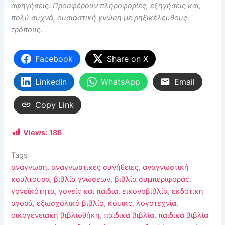
αφηγήσεις. Προσφέρουν πληροφορίες, εξηγήσεις και,
πολύ συχνά, ουσιαστική γνώση με ρηξικέλευθους
τρόπους.
Facebook
Share on X
LinkedIn
WhatsApp
Email
Copy Link
Views:
186
Tags
ανάγνωση
,
αναγνωστικές συνήθειες
,
αναγνωστική
κουλτούρα
,
βιβλία γνώσεων
,
βιβλία συμπεριφοράς
,
γονεϊκότητα
,
γονείς και παιδιά
,
εικονοβιβλία
,
εκδοτική
αγορά
,
εξωσχολικό βιβλίο
,
κόμικς
,
λογοτεχνία
,
οικογενειακή βιβλιοθήκη
,
παιδικά βιβλία
,
παιδικά βιβλία