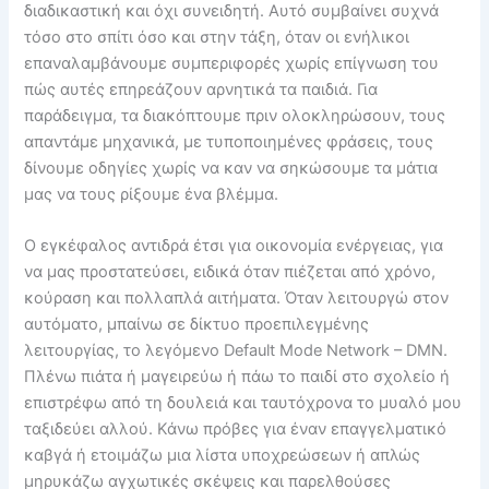
διαδικαστική και όχι συνειδητή. Αυτό συμβαίνει συχνά
τόσο στο σπίτι όσο και στην τάξη, όταν οι ενήλικοι
επαναλαμβάνουμε συμπεριφορές χωρίς επίγνωση του
πώς αυτές επηρεάζουν αρνητικά τα παιδιά. Για
παράδειγμα, τα διακόπτουμε πριν ολοκληρώσουν, τους
απαντάμε μηχανικά, με τυποποιημένες φράσεις, τους
δίνουμε οδηγίες χωρίς να καν να σηκώσουμε τα μάτια
μας να τους ρίξουμε ένα βλέμμα.
Ο εγκέφαλος αντιδρά έτσι για οικονομία ενέργειας, για
να μας προστατεύσει, ειδικά όταν πιέζεται από χρόνο,
κούραση και πολλαπλά αιτήματα. Όταν λειτουργώ στον
αυτόματο, μπαίνω σε δίκτυο προεπιλεγμένης
λειτουργίας, το λεγόμενο Default Mode Network – DMN.
Πλένω πιάτα ή μαγειρεύω ή πάω το παιδί στο σχολείο ή
επιστρέφω από τη δουλειά και ταυτόχρονα το μυαλό μου
ταξιδεύει αλλού. Κάνω πρόβες για έναν επαγγελματικό
καβγά ή ετοιμάζω μια λίστα υποχρεώσεων ή απλώς
μηρυκάζω αγχωτικές σκέψεις και παρελθούσες