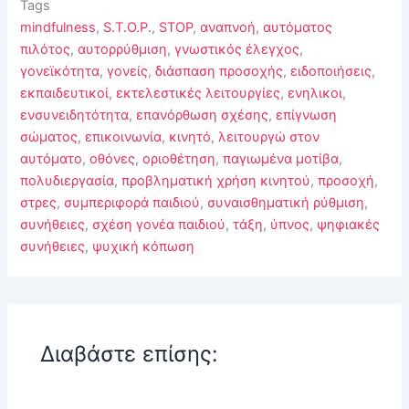
Tags
mindfulness
,
S.T.O.P.
,
STOP
,
αναπνοή
,
αυτόματος
πιλότος
,
αυτορρύθμιση
,
γνωστικός έλεγχος
,
γονεϊκότητα
,
γονείς
,
διάσπαση προσοχής
,
ειδοποιήσεις
,
εκπαιδευτικοί
,
εκτελεστικές λειτουργίες
,
ενηλικοι
,
ενσυνειδητότητα
,
επανόρθωση σχέσης
,
επίγνωση
σώματος
,
επικοινωνία
,
κινητό
,
λειτουργώ στον
αυτόματο
,
οθόνες
,
οριοθέτηση
,
παγιωμένα μοτίβα
,
πολυδιεργασία
,
προβληματική χρήση κινητού
,
προσοχή
,
στρες
,
συμπεριφορά παιδιού
,
συναισθηματική ρύθμιση
,
συνήθειες
,
σχέση γονέα παιδιού
,
τάξη
,
ύπνος
,
ψηφιακές
συνήθειες
,
ψυχική κόπωση
Διαβάστε επίσης: