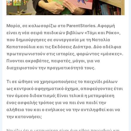
Μαρία, σε καλωσορίζω στο ParentStories. Αφορμή
είναι η νέα σειρά παιδικών βιβλίων «Τάμι και Ρόκο»,
που δημιούργησες σε συνεργασία με τη Ναταλία
Καπατσούλια και τις Εκδόσεις Διόπτρα. Δύο αδέλφια
πρωταγωνιστούν στις ιστορίες, φορώντας «μάσκες».
Γίνονται ακροβάτες, πειρατές, μάγοι, για να
διαχειριστούν την πραγματικότητά τους.
Τι σε ώθησε να χρησιμοποιήσεις το παιχνίδι ρόλων
ως κεντρικό αφηγηματικό όχημα, αποφεύγοντας έτσι
τον άμεσο διδακτισμό; Είναι τελικά η μεταμφίεση
ένας ασφαλής τρόπος για να πει ένα παιδί την
αλήθεια του και ο ενήλικος να την αντιληφθεί και να
την κατανοήσει;
Νομίζω ότι η μεταμφίεση είναι ένα είδος παιχνιδιού και