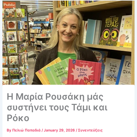
Η Μαρία Ρουσάκη μάς
συστήνει τους Τάμι και
Ρόκο
By
Πελιώ Παπαδιά
/
January 29, 2026
/
Συνεντεύξεις