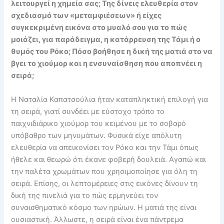
λειτουργεί η χημεία σας; Της δίνεις ελευθερία στον
σχεδιασμό των «μεταμφιέσεων» ή είχες
συγκεκριμένη εικόνα στο μυαλό σου για το πώς
μοιάζει, για παράδειγμα, η κατάρρευση της Τάμι ή ο
θυμός του Ρόκο; Πόσο βοήθησε η δική της ματιά στο να
βγει το χιούμορ και η ενσυναίσθηση που αποπνέει η
σειρά;
Η Ναταλία Καπατσούλια ήταν καταπληκτική επιλογή για
τη σειρά, γιατί συνδέει με εύστοχο τρόπο το
παιχνιδιάρικο χιούμορ του κειμένου με το σοβαρό
υπόβαθρο των μηνυμάτων. Φυσικά είχε απόλυτη
ελευθερία να απεικονίσει τον Ρόκο και την Τάμι όπως
ήθελε και θεωρώ ότι έκανε φοβερή δουλειά. Αγαπώ και
την παλέτα χρωμάτων που χρησιμοποίησε για όλη τη
σειρά. Επίσης, οι λεπτομέρειες στις εικόνες δίνουν τη
δική της πινελιά για το πώς ερμηνεύει τον
συναισθηματικό κόσμο των ηρώων. Η ματιά της είναι
ουσιαστική. Άλλωστε, η σειρά είναι ένα πάντρεμα