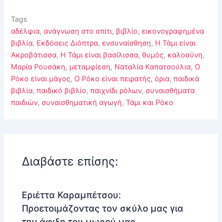
Tags
αδέλφια
,
ανάγνωση στο σπίτι
,
βιβλίο
,
εικονογραφημένα
βιβλία
,
Εκδόσεις Διόπτρα
,
ενσυναίσθηση
,
Η Τάμι είναι
Ακροβάτισσα
,
Η Τάμι είναι βασίλισσα
,
θυμός
,
καλοσύνη
,
Μαρία Ρουσάκη
,
μεταμφίεση
,
Ναταλία Καπατσούλια
,
Ο
Ρόκο είναι μάγος
,
Ο Ρόκο είναι πειρατής
,
όρια
,
παιδικά
βιβλία
,
παιδικό βιβλίο
,
παιχνίδι ρόλων
,
συναισθήματα
παιδιών
,
συναισθηματική αγωγή
,
Τάμι και Ρόκο
Διαβάστε επίσης:
Εριέττα Καραμπέτσου:
Προετοιμάζοντας τον σκύλο μας για
την άφιξη του μωρού μας