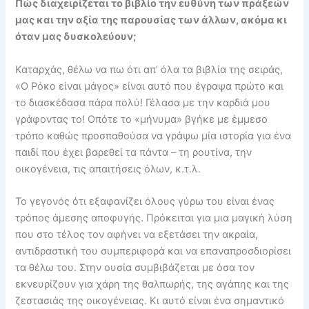
Πώς διαχειρίζεται το βιβλίο την ευθύνη των πράξεών
μας και την αξία της παρουσίας των άλλων, ακόμα κι
όταν μας δυσκολεύουν;
Καταρχάς, θέλω να πω ότι απ’ όλα τα βιβλία της σειράς,
«Ο Ρόκο είναι μάγος» είναι αυτό που έγραψα πρώτο και
το διασκέδασα πάρα πολύ! Γέλασα με την καρδιά μου
γράφοντας το! Οπότε το «μήνυμα» βγήκε με έμμεσο
τρόπο καθώς προσπαθούσα να γράψω μία ιστορία για ένα
παιδί που έχει βαρεθεί τα πάντα – τη ρουτίνα, την
οικογένεια, τις απαιτήσεις όλων, κ.τ.λ.
Το γεγονός ότι εξαφανίζει όλους γύρω του είναι ένας
τρόπος άμεσης αποφυγής. Πρόκειται για μια μαγική λύση
που στο τέλος τον αφήνει να εξετάσει την ακραία,
αντιδραστική του συμπεριφορά και να επαναπροσδιορίσει
τα θέλω του. Στην ουσία συμβιβάζεται με όσα τον
εκνευρίζουν για χάρη της θαλπωρής, της αγάπης και της
ζεστασιάς της οικογένειας. Κι αυτό είναι ένα σημαντικό