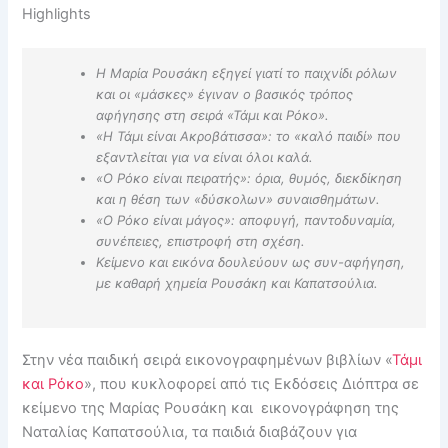
Highlights
Η Μαρία Ρουσάκη εξηγεί γιατί το παιχνίδι ρόλων
και οι «μάσκες» έγιναν ο βασικός τρόπος
αφήγησης στη σειρά «Τάμι και Ρόκο».
«Η Τάμι είναι Ακροβάτισσα»: το «καλό παιδί» που
εξαντλείται για να είναι όλοι καλά.
«Ο Ρόκο είναι πειρατής»: όρια, θυμός, διεκδίκηση
και η θέση των «δύσκολων» συναισθημάτων.
«Ο Ρόκο είναι μάγος»: αποφυγή, παντοδυναμία,
συνέπειες, επιστροφή στη σχέση.
Κείμενο και εικόνα δουλεύουν ως συν-αφήγηση,
με καθαρή χημεία Ρουσάκη και Καπατσούλια.
Στην νέα παιδική σειρά εικονογραφημένων βιβλίων «
Τάμι
και Ρόκο
», που κυκλοφορεί από τις Εκδόσεις Διόπτρα σε
κείμενο της Μαρίας Ρουσάκη και εικονογράφηση της
Ναταλίας Καπατσούλια, τα παιδιά διαβάζουν για