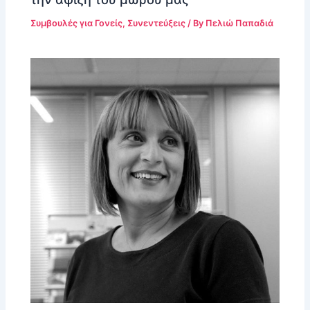
Συμβουλές για Γονείς
,
Συνεντεύξεις
/ By
Πελιώ Παπαδιά