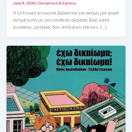
June 8, 2026
/
Οικογένεια & Σχέσεις
Η ελληνική κοινωνία βρίσκεται για ακόμη μία φορά
αντιμέτωπη με μια υπόθεση ακραίας βίας κατά
γυναίκας, μητέρας δύο ανήλικων τέκνων. […]