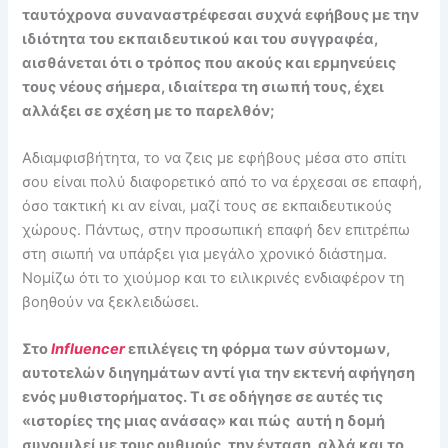
ταυτόχρονα συναναστρέφεσαι συχνά εφήβους με την
ιδιότητα του εκπαιδευτικού και του συγγραφέα,
αισθάνεται ότι ο τρόπος που ακούς και ερμηνεύεις
τους νέους σήμερα, ιδιαίτερα τη σιωπή τους, έχει
αλλάξει σε σχέση με το παρελθόν;
Αδιαμφισβήτητα, το να ζεις με εφήβους μέσα στο σπίτι
σου είναι πολύ διαφορετικό από το να έρχεσαι σε επαφή,
όσο τακτική κι αν είναι, μαζί τους σε εκπαιδευτικούς
χώρους. Πάντως, στην προσωπική επαφή δεν επιτρέπω
στη σιωπή να υπάρξει για μεγάλο χρονικό διάστημα.
Νομίζω ότι το χιούμορ και το ειλικρινές ενδιαφέρον τη
βοηθούν να ξεκλειδώσει.
Στο
Influencer
επιλέγεις τη φόρμα των σύντομων,
αυτοτελών διηγημάτων αντί για την εκτενή αφήγηση
ενός μυθιστορήματος. Τι σε οδήγησε σε αυτές τις
«ιστορίες της μιας ανάσας» και πώς αυτή η δομή
συνομιλεί με τους ρυθμούς, την ένταση, αλλά και το