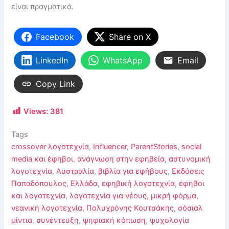
είναι πραγματικά.
Facebook
Share on X
LinkedIn
WhatsApp
Email
Copy Link
Views:
381
Tags
crossover λογοτεχνία
,
Influencer
,
ParentStories
,
social
media και έφηβοι
,
ανάγνωση στην εφηβεία
,
αστυνομική
λογοτεχνία
,
Αυστραλία
,
βιβλία για εφήβους
,
Εκδόσεις
Παπαδόπουλος
,
Ελλάδα
,
εφηβική λογοτεχνία
,
έφηβοι
και λογοτεχνία
,
λογοτεχνία για νέους
,
μικρή φόρμα
,
νεανική λογοτεχνία
,
Πολυχρόνης Κουτσάκης
,
σόσιαλ
μίντια
,
συνέντευξη
,
ψηφιακή κόπωση
,
ψυχολογία