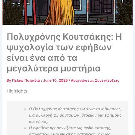
Πολυχρόνης Κουτσάκης: Η
ψυχολογία των εφήβων
είναι ένα από τα
μεγαλύτερα μυστήρια
By
Πελιώ Παπαδιά
/
June 10, 2026
/
Αναγνώσεις
,
Συνεντεύξεις
Highlights
Ο Πολυχρόνης Κουτσάκης μιλά για το Influencer,
μια συλλογή 23 σύντομων ιστοριών για εφήβους
και νέους.
Η εφηβεία προσεγγίζεται ως πεδίο έντασης,
αποφάσεων και ψυχικής αστάθειας, όχι ως