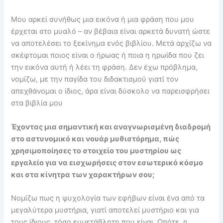
Μου αρκεί συνήθως μια εικόνα ή μια φράση που μου
έρχεται στο μυαλό – αν βέβαια είναι αρκετά δυνατή ώστε
να αποτελέσει το ξεκίνημα ενός βιβλίου. Μετά αρχίζω να
σκέφτομαι ποιος είναι ο ήρωας ή ποια η ηρωίδα που ζει
την εικόνα αυτή ή λέει τη φράση. Δεν έχω πρόβλημα,
νομίζω, με την παγίδα του διδακτισμού γιατί τον
απεχθάνομαι ο ίδιος, άρα είναι δύσκολο να παρεισφρήσει
στα βιβλία μου
Έχοντας μια σημαντική και αναγνωρισμένη διαδρομή
στο αστυνομικό και νουάρ μυθιστόρημα, πώς
χρησιμοποίησες το στοιχείο του μυστηρίου ως
εργαλείο για να εισχωρήσεις στον εσωτερικό κόσμο
και στα κίνητρα των χαρακτήρων σου;
Νομίζω πως η ψυχολογία των εφήβων είναι ένα από τα
μεγαλύτερα μυστήρια, γιατί αποτελεί μυστήριο και για
τους ίδιους, τόσο ευμετάβλητη που είναι. Οπότε, η