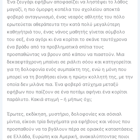
Ένα ζευγάρι εφήβων αποφασίζει να ληστέψει το λάθος
μαγαζί, η πιο όμορφη κοπέλα του σχολείου αποκτά
φοβερό ανταγωνισμό, ένας νεαρός αθλητής του πόλο
ερωτεύεται αθεράπευτα την κατά πολύ μεγαλύτερη
καθηγήτριά του, ένας νάνος μαθητής γίνεται σύμβολο
του σεξ, ένα αγόρι κι ένα κορίτσι το σκάνε ταυτόχρονα
ένα βράδυ από τα προβληματικά σπίτια τους
προσπαθώντας να βρουν από κάπου να πιαστούν. Μια
δεκαεφτάχρονη μπαίνει σε ριάλιτι σόου και κατηγορείται
για τη δολοφονία ενός συμπαίκτη της, ενώ η μόνη που
μπορεί να τη βοηθήσει είναι η πρώην κολλητή της, με την
οποία δεν μιλάνε πια. Ένα φοβερό ατύχημα μεταξύ
εφήβων που παίζουν σε ένα ποτάμι αφήνει ένα κορίτσι
παράλυτο. Κακιά στιγμή – ή μήπως όχι;
Έρωτες, εκδίκηση, μυστήριο, δολοφονίες και σόσιαλ
μίντια, είκοσι τρία διηγήματα για εφήβους και νέους που
προσπαθούν να τα βγάλουν πέρα σε οριακές καταστάσεις
σε Ελλάδα, Ευρώπη και Αμερική, ανακαλύπτοντας ποιοι