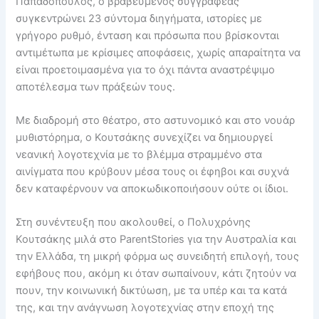
Παπαδόπουλος, ο βραβευμένος συγγραφέας
συγκεντρώνει 23 σύντομα διηγήματα, ιστορίες με
γρήγορο ρυθμό, ένταση και πρόσωπα που βρίσκονται
αντιμέτωπα με κρίσιμες αποφάσεις, χωρίς απαραίτητα να
είναι προετοιμασμένα για το όχι πάντα αναστρέψιμο
αποτέλεσμα των πράξεών τους.
Με διαδρομή στο θέατρο, στο αστυνομικό και στο νουάρ
μυθιστόρημα, ο Κουτσάκης συνεχίζει να δημιουργεί
νεανική λογοτεχνία με το βλέμμα στραμμένο στα
αινίγματα που κρύβουν μέσα τους οι έφηβοι και συχνά
δεν καταφέρνουν να αποκωδικοποιήσουν ούτε οι ίδιοι.
Στη συνέντευξη που ακολουθεί, ο Πολυχρόνης
Κουτσάκης μιλά στο ParentStories για την Αυστραλία και
την Ελλάδα, τη μικρή φόρμα ως συνειδητή επιλογή, τους
εφήβους που, ακόμη κι όταν σωπαίνουν, κάτι ζητούν να
πουν, την κοινωνική δικτύωση, με τα υπέρ και τα κατά
της, και την ανάγνωση λογοτεχνίας στην εποχή της