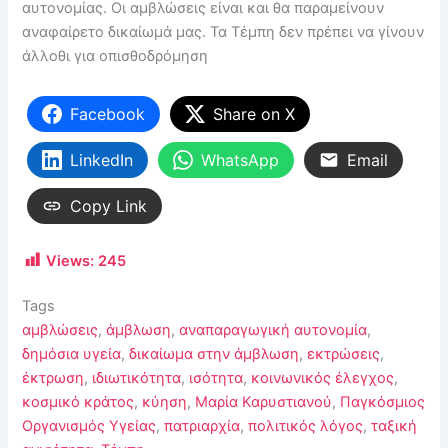
αυτονομίας. Οι αμβλώσεις είναι και θα παραμείνουν
αναφαίρετο δικαίωμά μας. Τα Τέμπη δεν πρέπει να γίνουν
άλλοθι για οπισθοδρόμηση
Facebook
Share on X
LinkedIn
WhatsApp
Email
Copy Link
Views:
245
Tags
αμβλώσεις
,
άμβλωση
,
αναπαραγωγική αυτονομία
,
δημόσια υγεία
,
δικαίωμα στην άμβλωση
,
εκτρώσεις
,
έκτρωση
,
ιδιωτικότητα
,
ισότητα
,
κοινωνικός έλεγχος
,
κοσμικό κράτος
,
κύηση
,
Μαρία Καρυστιανού
,
Παγκόσμιος
Οργανισμός Υγείας
,
πατριαρχία
,
πολιτικός λόγος
,
ταξική