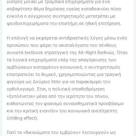
γιατρός μιλάει με τραμπικά επιχειρήματα για ένα
σοβαρότατο θέμα δημόσιας υγείας καταδεικνύει πόσο
εύκολα ο σύγχρονος συντηρητισμός μετατρέπει με
ψευδοεπιχειρήματα την επιστήμη σε ηθική επιτήρηση.
Η επιλογή να εκφέρεται αντιδραστικός λόγος μέσω ενός
προσώπου που φέρει το ακαταλόγιστο του πένθους
συνιστά textbook στρατηγική της Alt-Right διεθνώς. Όταν
τα λογικά επιχειρήματα υπέρ της απαγόρευσης των
αμβλώσεων καταρρέουν κοινωνικά, ο συντηρητισμός
επιστρατεύει το θυμικό, χρησιμοποιώντας μια τραγική
φιγούρα ως Δούρειο Ίππο για να παρακάμψει τον
ορθολογισμό. Έτσι, η πολιτική οπισθοδρόμηση
«ξεπλένεται» μέσα από την ιερότητα του πόνου,
καθιστώντας τον φασισμό συναισθηματικά προσβάσιμο
και την κριτική εναντίον του κοινωνικά ανεπίτρεπτη
(chilling effect).
Γιατί τα «δικαιώματα του εμβρύου» λειτουργούν ως