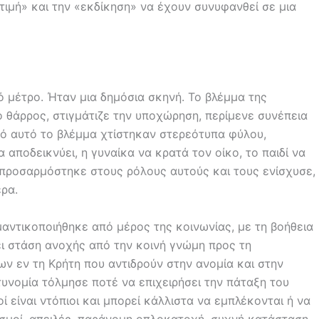
«τιμή» και την «εκδίκηση» να έχουν συνυφανθεί σε μια
ό μέτρο. Ήταν μια δημόσια σκηνή. Το βλέμμα της
 θάρρος, στιγμάτιζε την υποχώρηση, περίμενε συνέπεια
ό αυτό το βλέμμα χτίστηκαν στερεότυπα φύλου,
αποδεικνύει, η γυναίκα να κρατά τον οίκο, το παιδί να
ο, προσαρμόστηκε στους ρόλους αυτούς και τους ενίσχυσε,
ερα.
μαντικοποιήθηκε από μέρος της κοινωνίας, με τη βοήθεια
 στάση ανοχής από την κοινή γνώμη προς τη
 εν τη Κρήτη που αντιδρούν στην ανομία και στην
τυνομία τόλμησε ποτέ να επιχειρήσει την πάταξη του
 είναι ντόπιοι και μπορεί κάλλιστα να εμπλέκονται ή να
ασμοί, απειλές, παράνομη οπλοκατοχή, συχνή κατάσταση