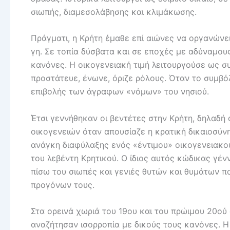
σιωπής, διαμεσολάβησης και κλιμάκωσης.
Πράγματι, η Κρήτη έμαθε επί αιώνες να οργανώνει
γη. Σε τοπία δύσβατα και σε εποχές με αδύναμου
κανόνες. Η οικογενειακή τιμή λειτουργούσε ως σ
προστάτευε, ένωνε, όριζε ρόλους. Όταν το συμβό
επιβολής των άγραφων «νόμων» του νησιού.
Έτσι γεννήθηκαν οι βεντέτες στην Κρήτη, δηλαδή 
οικογενειών όταν απουσίαζε η κρατική δικαιοσύν
ανάγκη διαφύλαξης ενός «έντιμου» οικογενειακού
του λεβέντη Κρητικού. Ο ίδιος αυτός κώδικας γέν
πίσω του σιωπές και γενιές θυτών και θυμάτων 
προγόνων τους.
Στα ορεινά χωριά του 19ου και του πρώιμου 20ού 
αναζήτησαν ισορροπία με δικούς τους κανόνες. Η