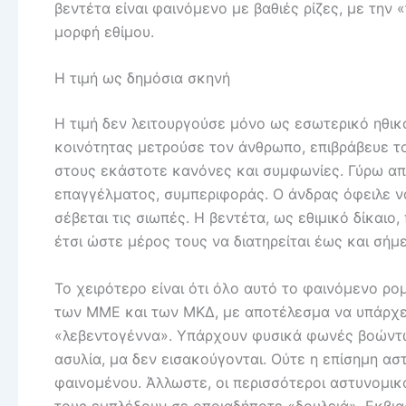
βεντέτα είναι φαινόμενο με βαθιές ρίζες, με την 
μορφή εθίμου.
Η τιμή ως δημόσια σκηνή
Η τιμή δεν λειτουργούσε μόνο ως εσωτερικό ηθικ
κοινότητας μετρούσε τον άνθρωπο, επιβράβευε το
στους εκάστοτε κανόνες και συμφωνίες. Γύρω απ
επαγγέλματος, συμπεριφοράς. Ο άνδρας όφειλε να 
σέβεται τις σιωπές. Η βεντέτα, ως εθιμικό δίκαι
έτσι ώστε μέρος τους να διατηρείται έως και σήμ
Το χειρότερο είναι ότι όλο αυτό το φαινόμενο ρο
των ΜΜΕ και των ΜΚΔ, με αποτέλεσμα να υπάρχει
«λεβεντογέννα». Υπάρχουν φυσικά φωνές βοώντων
ασυλία, μα δεν εισακούγονται. Ούτε η επίσημη ασ
φαινομένου. Άλλωστε, οι περισσότεροι αστυνομικοί
τους εμπλέξουν σε οποιαδήποτε «δουλειά». Εκβι