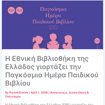
Η Εθνική Βιβλιοθήκη της
Ελλάδος γιορτάζει την
Παγκόσμια Ημέρα Παιδικού
Βιβλίου
By
ParentStories
/
April 1, 2026
/
Αναγνώσεις
,
Διασκέδαση &
Πολιτισμός
Η Εθνική Βιβλιοθήκη της Ελλάδος (ΕΒΕ) γιορτάζει την