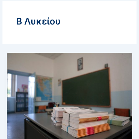
Β Λυκείου